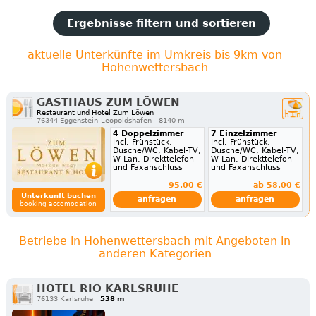
Ergebnisse filtern und sortieren
aktuelle Unterkünfte im Umkreis bis 9km von
Hohenwettersbach
GASTHAUS ZUM LÖWEN
Restaurant und Hotel Zum Löwen
76344 Eggenstein-Leopoldshafen
8140 m
4 Doppelzimmer
7 Einzelzimmer
incl. Frühstück,
incl. Frühstück,
Dusche/WC, Kabel-TV,
Dusche/WC, Kabel-TV,
W-Lan, Direkttelefon
W-Lan, Direkttelefon
und Faxanschluss
und Faxanschluss
95.00 €
ab 58.00 €
Unterkunft buchen
anfragen
anfragen
booking accomodation
Betriebe in Hohenwettersbach mit Angeboten in
anderen Kategorien
HOTEL RIO KARLSRUHE
76133 Karlsruhe
538 m