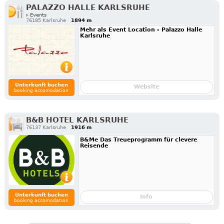
PALAZZO HALLE KARLSRUHE
▹ Events
76185 Karlsruhe
1894 m
Mehr als Event Location - Palazzo Halle
Karlsruhe
Unterkunft buchen
Website
booking accomodation
B&B HOTEL KARLSRUHE
76137 Karlsruhe
1916 m
B&Me Das Treueprogramm für clevere
Reisende
Unterkunft buchen
Info
booking accomodation