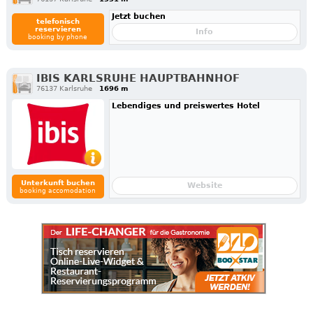
Jetzt buchen
telefonisch
reservieren
Info
booking by phone
IBIS KARLSRUHE HAUPTBAHNHOF
76137 Karlsruhe
1696 m
Lebendiges und preiswertes Hotel
Unterkunft buchen
Website
booking accomodation