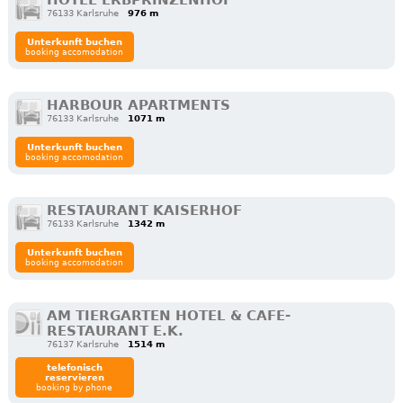
76133 Karlsruhe
976 m
Unterkunft buchen
booking accomodation
HARBOUR APARTMENTS
76133 Karlsruhe
1071 m
Unterkunft buchen
booking accomodation
RESTAURANT KAISERHOF
76133 Karlsruhe
1342 m
Unterkunft buchen
booking accomodation
AM TIERGARTEN HOTEL & CAFE-
RESTAURANT E.K.
76137 Karlsruhe
1514 m
telefonisch
reservieren
booking by phone