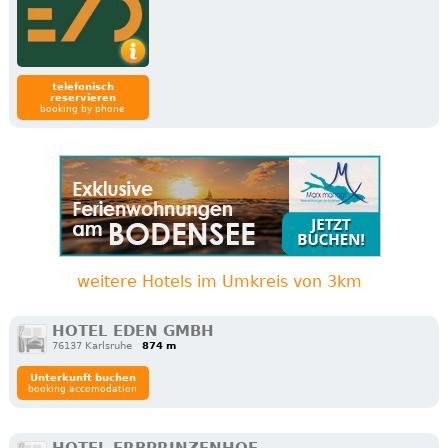
telefonisch
reservieren
booking by phone
weitere Hotels im Umkreis von 3km
HOTEL EDEN GMBH
76137 Karlsruhe
874 m
Unterkunft buchen
booking accomodation
HOTEL ERBPRINZENHOF